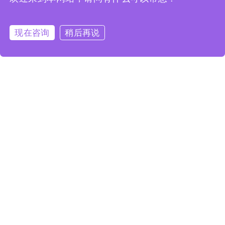
现在咨询
稍后再说
我们的服务
提高安全绩效和风险价值保护
文化转型
最大限度地提高可持续发展和 ESG 影响