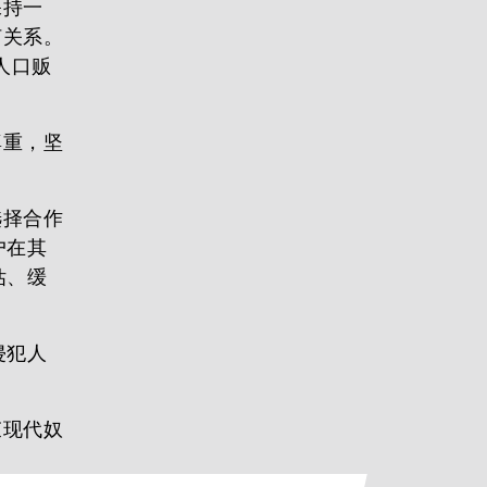
保持一
何关系。
人口贩
尊重，坚
选择合作
户在其
估、缓
侵犯人
束现代奴